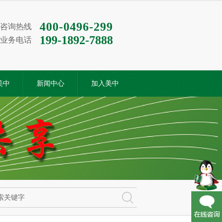
400-0496-299
咨询热线
199-1892-7888
业务电话
美中
新闻中心
加入美中