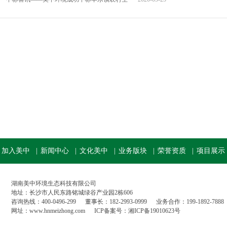
加入美中
|
新闻中心
|
文化美中
|
业务版块
|
荣誉资质
|
项目展示
湖南美中环境生态科技有限公司
地址：长沙市人民东路铭城绿谷产业园2栋606
咨询热线：400-0496-299 董事长：182-2993-0999 业务合作：199-1892-7888
网址：www.hnmeizhong.com
ICP备案号：湘ICP备19010623号