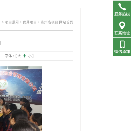
在线咨
：
> 项目展示 > 优秀项目 > 贵州省项目
网站首页
询
目
联系地
次
字体：[
大
中
小
]
址