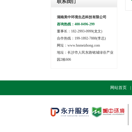
联系我们
湖南美中环境生态科技有限公司
咨询热线：400-0496-299
董事长：182-2993-0999(龙文)
合作热线：199-1892-7888(李总)
网址：
www.hnmeizhong.com
地址：长沙市人民东路铭城绿谷产业
园2栋606
网站首页
|